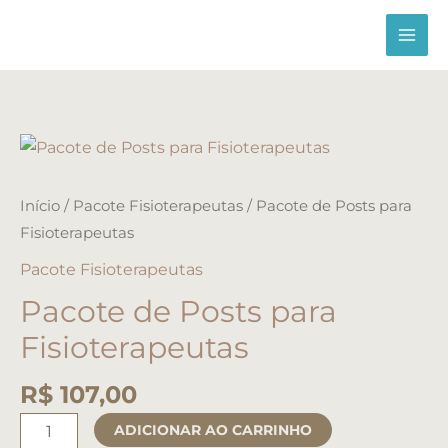
Ir
para
o
conteúdo
Pacote
de
Posts
Início
/
Pacote Fisioterapeutas
/ Pacote de Posts para
para
Fisioterapeutas
Fisioterapeutas
Pacote Fisioterapeutas
quantidade
Pacote de Posts para
Fisioterapeutas
R$
107,00
ADICIONAR AO CARRINHO