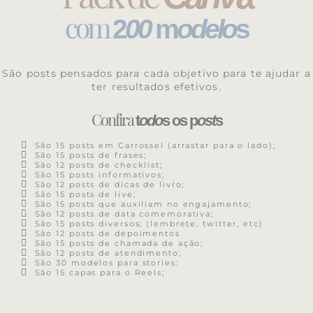
com
2
00
m
odelo
s
São posts pensados para cada objetivo para te ajudar a
ter resultados efetivos.
Confira
t
odo
s os p
ost
s
São 15 posts em Carrossel (arrastar para o lado);
São 15 posts de frases;
São 12 posts de checklist;
São 15 posts informativos;
São 12 posts de dicas de livro;
São 15 posts de live;
São 15 posts que auxiliam no engajamento;
São 12 posts de data comemorativa;
São 15 posts diversos; (lembrete, twitter, etc)
São 12 posts de depoimentos
São 15 posts de chamada de ação;
São 12 posts de atendimento;
São 30 modelos para stories;
São 15 capas para o Reels;