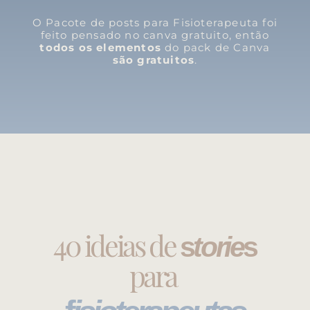
O Pacote de posts para Fisioterapeuta foi
feito pensado no canva gratuito, então
todos os elementos
do pack de Canva
são gratuitos
.
40 ideias de
s
torie
s
para