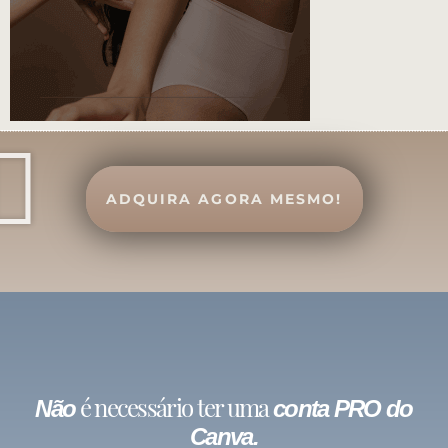
ADQUIRA AGORA MESMO!
é necessário ter uma
Não
conta PRO do
Canva.