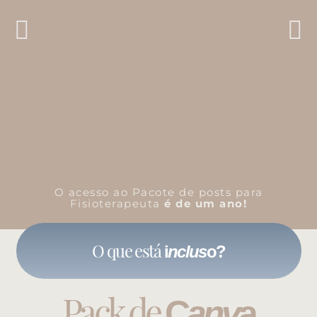
O acesso ao Pacote de posts para
Fisioterapeuta
é de um ano!
O que está
i
nclus
o?
Pack de
C
anv
a