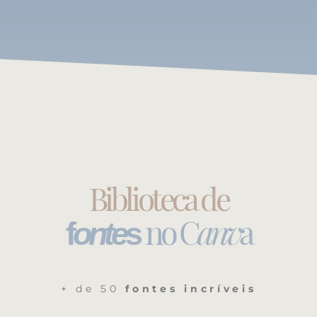
Biblioteca de
no C
anv
a
f
onte
s
+ de 50
fontes incríveis