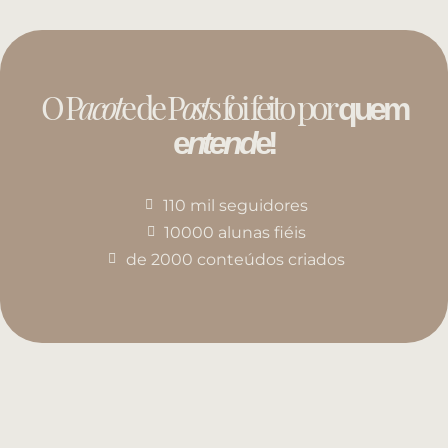
O P
acot
e de P
ost
s foi feito por
quem
e
ntend
e!
110 mil seguidores
10000 alunas fiéis
de 2000 conteúdos criados