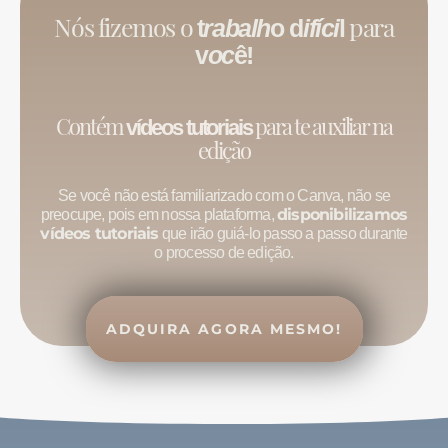
Nós fizemos o
para
t
rabalh
o d
ifíci
l
v
oc
ê!
Contém
para te auxiliar na
vídeos tutoriais
edição
Se você não está familiarizado com o Canva, não se
disponibilizamos
preocupe, pois em nossa plataforma,
vídeos tutoriais
que irão guiá-lo passo a passo durante
o processo de edição.
ADQUIRA AGORA MESMO!