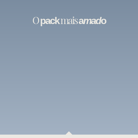
O
mais
pack
a
mad
o