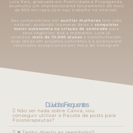
g
b
r
Lore Reis, graduada em Publicidade e Propaganda,
acumulou um impressionante faturamento de mais
r
e
e
de 900 mil reais com seu trabalho na internet.
a
s
m
t
Seu compromisso em
auxiliar mulheres
tem sido
notável, ajudando inúmeras delas a
conquistar
maior autonomia na criação de conteúdo
para
seus negócios. Até o momento, Lore já
orientou
mais de 10.000 alunas
a transformarem
suas ideias em projetos concretos e a alcançarem
resultados excepcionais por meio do Instagram
D
úvida
s F
requente
s
Não sei nada sobre Canva, vou
conseguir utilizar o Pacote de posts para
Fisioterapeutas?
❌ Tenho direito ao reembolso?