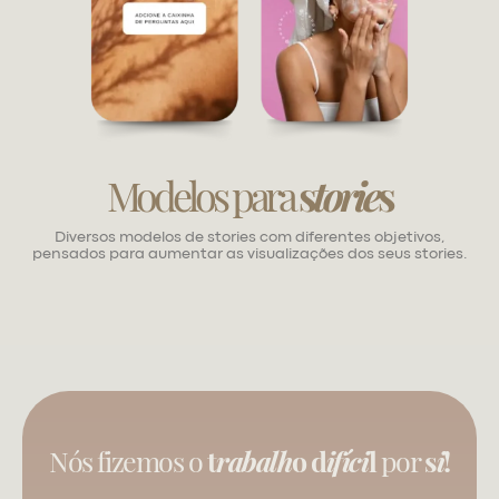
Modelos para
s
torie
s
Diversos modelos de stories com diferentes objetivos,
pensados para aumentar as visualizações dos seus stories.
Nós fizemos o
t
rabalh
o d
ifíci
l
por
s
i
!