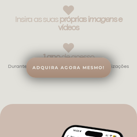
Insira as suas
próprias i
magen
s e
vídeos
1 ano
de acesso
Durante 1 ano, terá acesso a todas as actualizações
ADQUIRA AGORA MESMO!
disponíveis.