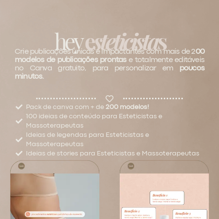
hey
e
steticista
s
Crie publicações únicas e impactantes com mais de 2
00
modelos de publicações prontas
e totalmente editáveis
no Canva gratuito, para personalizar em
poucos
minutos.
Pack de canva com + de
200 modelos!
100 ideias de conteúdo para Esteticistas e
Massoterapeutas
Ideias de legendas para Esteticistas e
Massoterapeutas
Ideias de stories para Esteticistas e Massoterapeutas