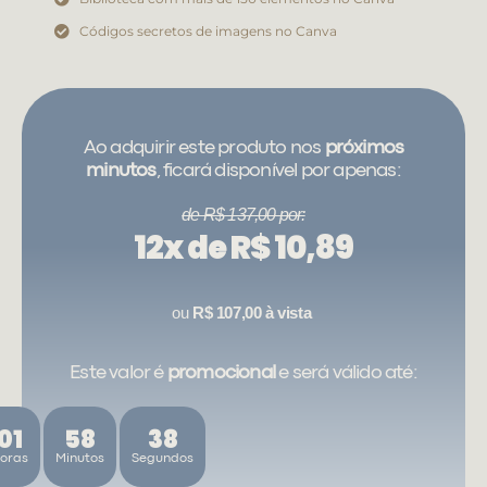
Códigos secretos de imagens no Canva
Ao adquirir este produto nos
próximos
minutos
, ficará disponível por apenas:
de R$ 137,00 por:
12x de R$ 10,89
ou
R$ 107,00 à vista
Este valor é
promocional
e será válido até:
01
58
37
oras
Minutos
Segundos