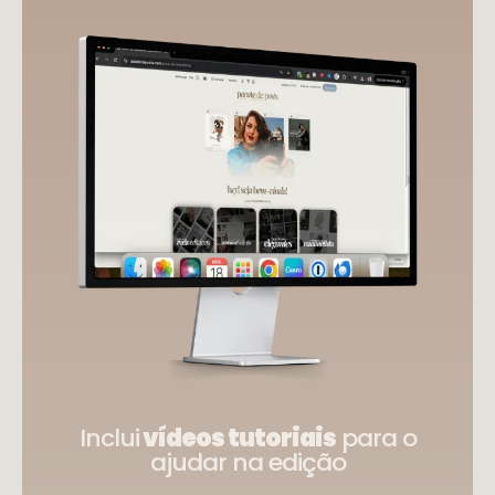
Inclui
vídeos tutoriais
para o
ajudar na edição