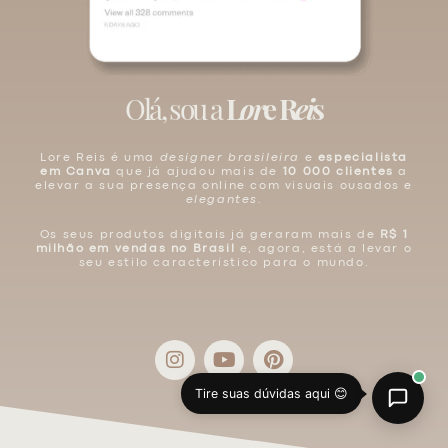
Olá, sou a
L
or
e R
ei
s
Lore Reis é uma
designer brasileira
e
especialista
em Canva
que já ajudou mais de
10 000 clientes
a
elevar a sua presença online com visuais ousados e
elegantes.
Os seus produtos digitais já geraram mais de
R$ 1
milhão em vendas no Brasil
e, agora, está a levar o
seu estilo característico para o mundo.
I
Y
P
n
o
i
s
u
n
Tire suas dúvidas aqui 😊
t
t
t
a
u
e