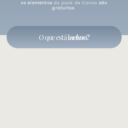
os elementos
do pack de Canva
são
gratuitos
.
O que está
i
nclus
o?