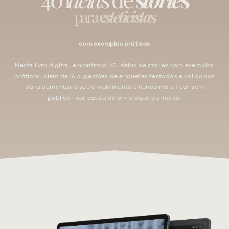
para
e
steticista
s
com exemplos práticos
Neste livro digital, encontrará 40 ideias de stories com exemplos
práticos, além de 16 sugestões de enquetes testadas e validadas
para aumentar o seu envolvimento e nunca mais ficar sem
publicar por causa de um bloqueio criativo.