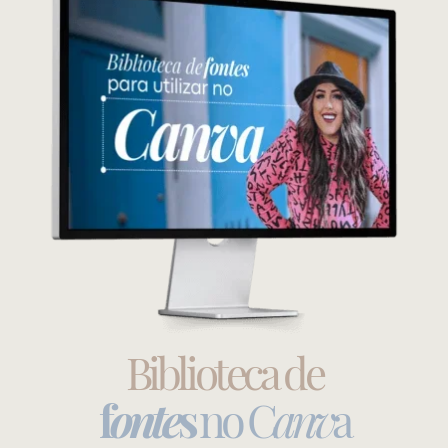
Biblioteca de
f
onte
s
no C
anv
a