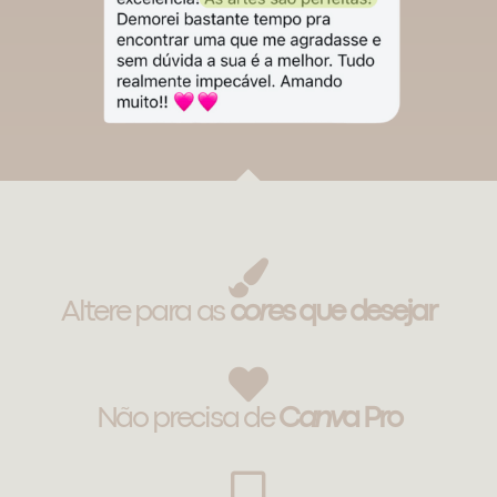
Altere para as
c
ore
s que desejar
Não precisa de
C
anv
a Pro