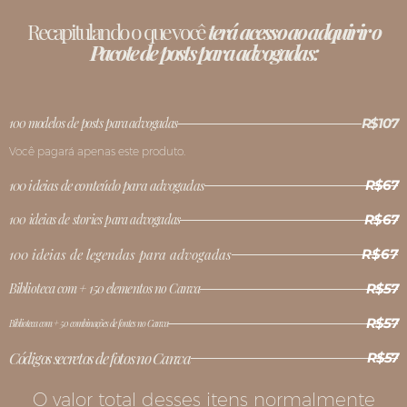
Recapitulando o que você
terá acesso ao adquirir o
Pacote de posts para advogadas:
100 modelos de posts para advogadas
R$107
Você pagará apenas este produto.
100 ideias de conteúdo para advogadas
R$67
100 ideias de stories para advogadas
R$67
100 ideias de legendas para advogadas
R$67
Biblioteca com + 150 elementos no Canva
R$57
R$57
Biblioteca com + 50 combinações de fontes no Canva
Códigos secretos de fotos no Canva
R$57
O valor total desses itens normalmente