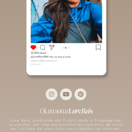
I
Y
P
n
o
i
s
u
n
t
t
t
Oi, eu sou a
L
or
e R
ei
s
a
u
e
g
b
r
Lore Reis, graduada em Publicidade e Propaganda,
acumulou um impressionante faturamento de mais
r
e
e
de 1 milhão de reais com seu trabalho na internet.